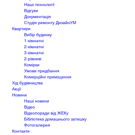
Наші технології
Відгуки
Документація
Студія ремонту ДизайнУМ
Квартири
Вибір будинку
1-кімнатні
2-кімнатні
3-кімнатні
2-рівневі
Комірки
Умови придбання
Комерційні приміщення
Хід будівництва
Акції
Новини
Наші новини
Відео
Відеопоради від ЖЕКу
Бібліотека домашнього затишку
Фотогалерея
Контакти