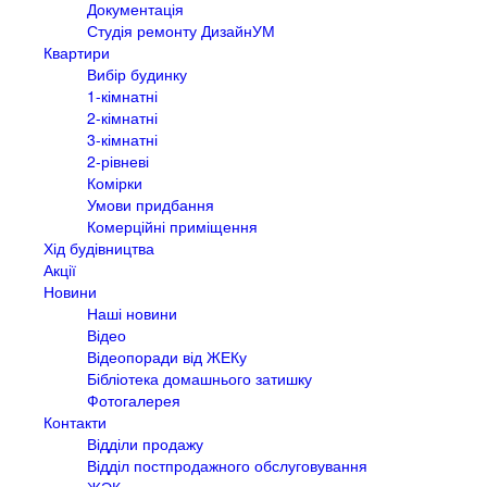
Документація
Студія ремонту ДизайнУМ
Квартири
Вибір будинку
1-кімнатні
2-кімнатні
3-кімнатні
2-рівневі
Комірки
Умови придбання
Комерційні приміщення
Хід будівництва
Акції
Новини
Наші новини
Відео
Відеопоради від ЖЕКу
Бібліотека домашнього затишку
Фотогалерея
Контакти
Відділи продажу
Відділ постпродажного обслуговування